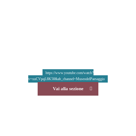
Scultura
https://www.youtube.com/watch?
v=xuCVpqL8K58&ab_channel=MuseodelPaesaggio
Vai alla sezione