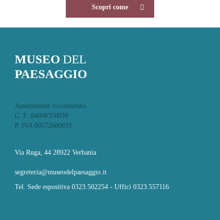
Scopri come
MUSEO
DEL
PAESAGGIO
Associazione riconosciuta
C. F. 84008350039
P. IVA 00572680031
Via Ruga, 44 28922 Verbania
segreteria@museodelpaesaggio.it
Tel. Sede espositiva 0323.502254 - Uffici 0323.557116