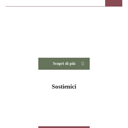
Centro Studi del Paesaggio
Visita il sito del Centro Studi del Paesaggio
Scopri di più
Sostienici