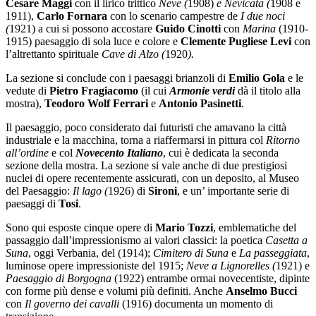
Cesare Maggi
con il lirico trittico
Neve (
1908)
e Nevicata (
1908 e
1911),
Carlo Fornara
con lo scenario campestre de
I due noci
(
1921) a cui si possono accostare
Guido Cinotti
con
Marina
(1910-
1915) paesaggio di sola luce e colore e
Clemente Pugliese Levi
con
l’altrettanto spirituale
Cave di Alzo (
1920
).
La sezione si conclude con i paesaggi brianzoli di
Emilio Gola
e le
vedute di
Pietro Fragiacomo
(il cui
Armonie verdi
dà il titolo alla
mostra),
Teodoro Wolf Ferrari
e
Antonio Pasinetti
.
Il paesaggio, poco considerato dai futuristi che amavano la città
industriale e la macchina, torna a riaffermarsi in pittura col
Ritorno
all’ordine
e col
Novecento Italiano
, cui è dedicata la seconda
sezione della mostra. La sezione si vale anche di due prestigiosi
nuclei di opere recentemente assicurati, con un deposito, al Museo
del Paesaggio:
Il lago (
1926) di
Sironi
, e un’ importante serie di
paesaggi di
Tosi
.
Sono qui esposte cinque opere di
Mario Tozzi
, emblematiche del
passaggio dall’impressionismo ai valori classici: la poetica
Casetta a
Suna
, oggi Verbania, del (1914);
Cimitero di Suna
e
La passeggiata
,
luminose opere impressioniste del 1915;
Neve a Lignorelles (
1921) e
Paesaggio di Borgogna
(1922) entrambe ormai novecentiste, dipinte
con forme più dense e volumi più definiti. Anche
Anselmo Bucci
con
Il governo dei cavalli
(1916) documenta un momento di