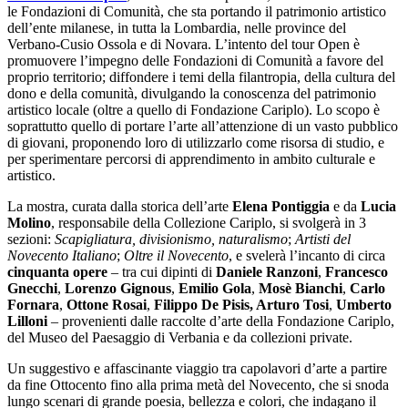
le Fondazioni di Comunità, che sta portando il patrimonio artistico
dell’ente milanese, in tutta la Lombardia, nelle province del
Verbano-Cusio Ossola e di Novara. L’intento del tour Open è
promuovere l’impegno delle Fondazioni di Comunità a favore del
proprio territorio; diffondere i temi della filantropia, della cultura del
dono e della comunità, divulgando la conoscenza del patrimonio
artistico locale (oltre a quello di Fondazione Cariplo). Lo scopo è
soprattutto quello di portare l’arte all’attenzione di un vasto pubblico
di giovani, proponendo loro di utilizzarlo come risorsa di studio, e
per sperimentare percorsi di apprendimento in ambito culturale e
artistico.
La mostra, curata dalla storica dell’arte
Elena Pontiggia
e da
Lucia
Molino
, responsabile della Collezione Cariplo, si svolgerà in 3
sezioni:
Scapigliatura, divisionismo, naturalismo
;
Artisti del
Novecento Italiano
;
Oltre il Novecento
, e svelerà l’incanto di circa
cinquanta opere
– tra cui dipinti di
Daniele Ranzoni
,
Francesco
Gnecchi
,
Lorenzo Gignous
,
Emilio Gola
,
Mosè Bianchi
,
Carlo
Fornara
,
Ottone Rosai
,
Filippo De Pisis, Arturo Tosi
,
Umberto
Lilloni
– provenienti dalle raccolte d’arte della Fondazione Cariplo,
del Museo del Paesaggio di Verbania e da collezioni private.
Un suggestivo e affascinante viaggio tra capolavori d’arte a partire
da fine Ottocento fino alla prima metà del Novecento, che si snoda
lungo scenari di grande poesia, bellezza e colori, che indagano il