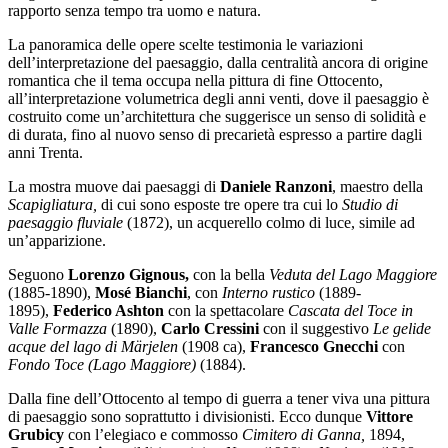
rapporto senza tempo tra uomo e natura.
La panoramica delle opere scelte testimonia le variazioni
dell’interpretazione del paesaggio, dalla centralità ancora di origine
romantica che il tema occupa nella pittura di fine Ottocento,
all’interpretazione volumetrica degli anni venti, dove il paesaggio è
costruito come un’architettura che suggerisce un senso di solidità e
di durata, fino al nuovo senso di precarietà espresso a partire dagli
anni Trenta.
La mostra muove dai paesaggi di
Daniele Ranzoni
, maestro della
Scapigliatura,
di cui sono esposte tre opere tra cui lo
Studio di
paesaggio fluviale
(1872), un acquerello colmo di luce, simile ad
un’apparizione.
Seguono
Lorenzo Gignous,
con la bella
Veduta del Lago Maggiore
(1885-1890),
Mosé Bianchi
, con
Interno rustico
(1889-
1895),
Federico Ashton
con la spettacolare
Cascata del Toce in
Valle Formazza
(1890),
Carlo Cressini
con il suggestivo
Le gelide
acque del lago di Märjelen
(1908 ca),
Francesco Gnecchi
con
Fondo Toce (Lago Maggiore)
(1884).
Dalla fine dell’Ottocento al tempo di guerra a tener viva una pittura
di paesaggio sono soprattutto i divisionisti. Ecco dunque
Vittore
Grubicy
con l’elegiaco e commosso
Cimitero di Ganna,
1894,