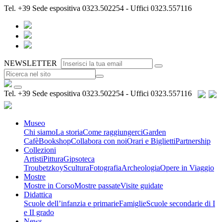
Tel.
+39
Sede espositiva 0323.502254 - Uffici 0323.557116
NEWSLETTER
Tel.
+39
Sede espositiva 0323.502254 - Uffici 0323.557116
Museo
Chi siamo
La storia
Come raggiungerci
Garden
Cafè
Bookshop
Collabora con noi
Orari e Biglietti
Partnership
Collezioni
Artisti
Pittura
Gipsoteca
Troubetzkoy
Scultura
Fotografia
Archeologia
Opere in Viaggio
Mostre
Mostre in Corso
Mostre passate
Visite guidate
Didattica
Scuole dell’infanzia e primarie
Famiglie
Scuole secondarie di I
e II grado
News