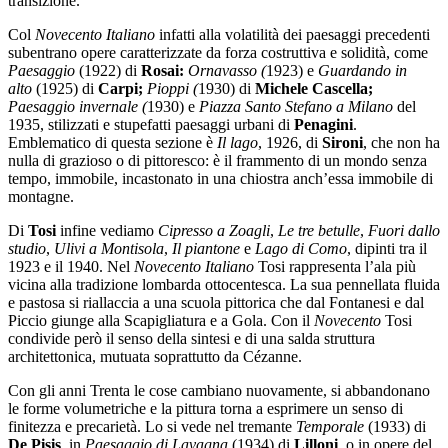
transizione.
Col
Novecento Italiano
infatti alla volatilità dei paesaggi precedenti
subentrano opere caratterizzate da forza costruttiva e solidità, come
Paesaggio
(1922) di
Rosai:
Ornavasso (
1923) e
Guardando in
alto
(1925) di
Carpi;
Pioppi (
1930) di
Michele Cascella;
Paesaggio invernale (
1930) e
Piazza Santo Stefano a Milano
del
1935, stilizzati e stupefatti paesaggi urbani di
Penagini
.
Emblematico di questa sezione è
Il lago
, 1926, di
Sironi
, che non ha
nulla di grazioso o di pittoresco: è il frammento di un mondo senza
tempo, immobile, incastonato in una chiostra anch’essa immobile di
montagne.
Di
Tosi
infine vediamo
Cipresso a Zoagli
,
Le tre betulle
,
Fuori dallo
studio
,
Ulivi a Montisola
,
Il piantone
e
Lago di Como
, dipinti tra il
1923 e il 1940. Nel
Novecento Italiano
Tosi rappresenta l’ala più
vicina alla tradizione lombarda ottocentesca. La sua pennellata fluida
e pastosa si riallaccia a una scuola pittorica che dal Fontanesi e dal
Piccio giunge alla Scapigliatura e a Gola. Con il
Novecento
Tosi
condivide però il senso della sintesi e di una salda struttura
architettonica, mutuata soprattutto da Cézanne.
Con gli anni Trenta le cose cambiano nuovamente, si abbandonano
le forme volumetriche e la pittura torna a esprimere un senso di
finitezza e precarietà. Lo si vede nel tremante
Temporale
(1933) di
De Pisis
,
in
Paesaggio di Lavagna
(1934) di
Lilloni
, o in opere del