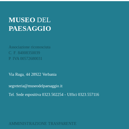
MUSEO
DEL
PAESAGGIO
Associazione riconosciuta
C. F. 84008350039
P. IVA 00572680031
Via Ruga, 44 28922 Verbania
segreteria@museodelpaesaggio.it
Tel. Sede espositiva 0323.502254 - Uffici 0323.557116
AMMINISTRAZIONE TRASPARENTE