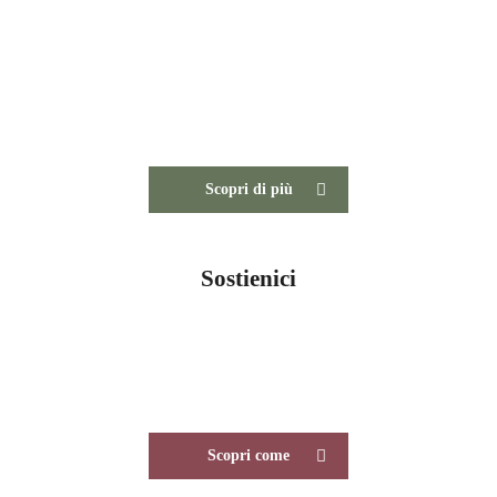
Centro Studi del Paesaggio
Visita il sito del Centro Studi del Paesaggio
Scopri di più
Sostienici
Scopri come