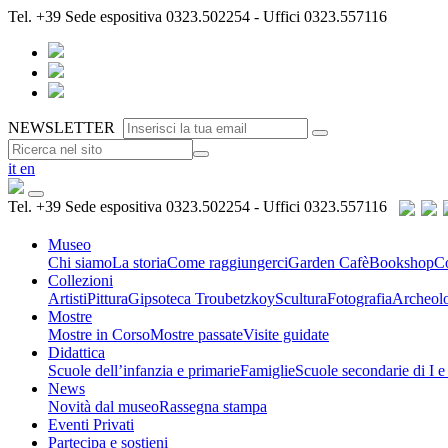
Tel.
+39
Sede espositiva 0323.502254 - Uffici 0323.557116
NEWSLETTER
it
en
Tel.
+39
Sede espositiva 0323.502254 - Uffici 0323.557116
Museo
Chi siamo
La storia
Come raggiungerci
Garden Cafè
Bookshop
Co
Collezioni
Artisti
Pittura
Gipsoteca Troubetzkoy
Scultura
Fotografia
Archeol
Mostre
Mostre in Corso
Mostre passate
Visite guidate
Didattica
Scuole dell’infanzia e primarie
Famiglie
Scuole secondarie di I e
News
Novità dal museo
Rassegna stampa
Eventi Privati
Partecipa e sostieni