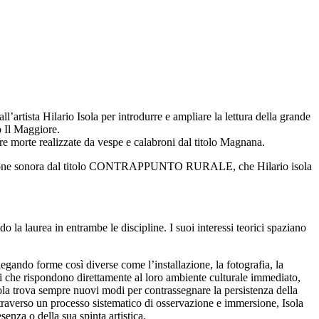
l’artista Hilario Isola per introdurre e ampliare la lettura della grande
o Il Maggiore.
ture morte realizzate da vespe e calabroni dal titolo Magnana.
allazione sonora dal titolo CONTRAPPUNTO RURALE, che Hilario isola
 la laurea in entrambe le discipline. I suoi interessi teorici spaziano
iegando forme così diverse come l’installazione, la fotografia, la
ali che rispondono direttamente al loro ambiente culturale immediato,
Isola trova sempre nuovi modi per contrassegnare la persistenza della
attraverso un processo sistematico di osservazione e immersione, Isola
senza o della sua spinta artistica.