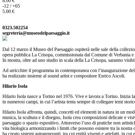
8.00 €
-12 / +65
5.00 €
0323.502254
segreteria@museodelpaesaggio.it
Dal 12 marzo il Museo del Paesaggio ospiterà nelle sale della collezione
opera pubblica La Crisopa, commissionata dal Comune di Verbania e da
In mostra, oltre ad uno studio in scala della La Crisopa, saranno visibi
Ad arricchire il programma in contemporanea con l’inaugurazione d
ha realizzato insieme al sound artist e compositore Enrico Ascoli.
Hilario Isola
Hilario Isola nasce a Torino nel 1976. Vive e lavora a Torino. Inizia la
in numerosi campi, in cui l’artista tenta sempre di collegare temi storico
Hilario Isola affronta, quindi, concetti ed elementi in natura in un mod
musica, la scultura e il disegno, Isola crea composizioni delicate e vi
paesaggio o spazio espositivo. Attraverso l’uso di pratiche non artistic
vita biologica armonizzando i limiti che possono esistere tra la nostra
ha creato sistemi autogeneranti, tra cui entità viventi e artefatti, in cu