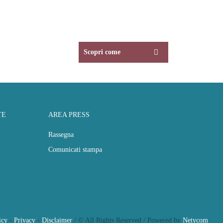
Scopri come
TE
AREA PRESS
Rassegna
Comunicati stampa
icy
-
Privacy
-
Disclaimer
/ © All Rights Reserved / Powered by
Netycom