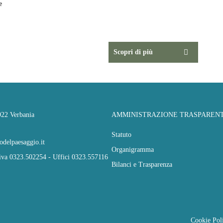
e
Visita il sito del Centro Studi del Paesaggio
Scopri di più
922 Verbania
AMMINISTRAZIONE TRASPAREN
Statuto
delpaesaggio.it
Organigramma
tiva 0323.502254 - Uffici 0323.557116
Bilanci e Trasparenza
Cookie Pol