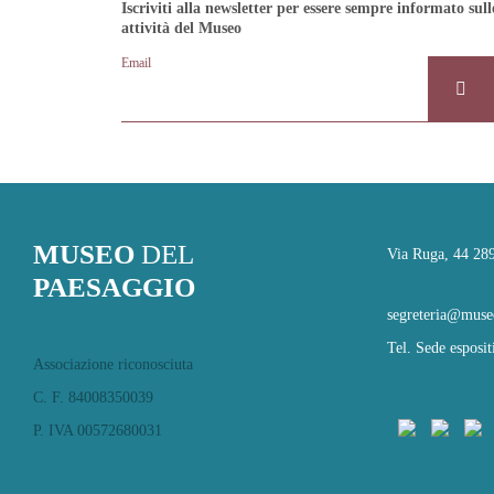
Iscriviti alla newsletter per essere sempre informato sull
attività del Museo
Email
MUSEO
DEL
Via Ruga, 44 28
PAESAGGIO
segreteria@museo
Tel. Sede esposi
Associazione riconosciuta
C. F. 84008350039
P. IVA 00572680031