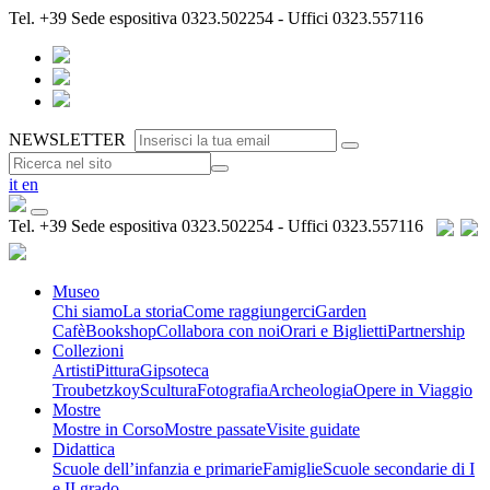
Tel.
+39
Sede espositiva 0323.502254 - Uffici 0323.557116
NEWSLETTER
it
en
Tel.
+39
Sede espositiva 0323.502254 - Uffici 0323.557116
Museo
Chi siamo
La storia
Come raggiungerci
Garden
Cafè
Bookshop
Collabora con noi
Orari e Biglietti
Partnership
Collezioni
Artisti
Pittura
Gipsoteca
Troubetzkoy
Scultura
Fotografia
Archeologia
Opere in Viaggio
Mostre
Mostre in Corso
Mostre passate
Visite guidate
Didattica
Scuole dell’infanzia e primarie
Famiglie
Scuole secondarie di I
e II grado