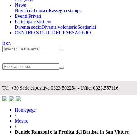
News
Novità dal museo
Rassegna stampa
Eventi Privati
Partecipa e sostieni
Diventa socio
Diventa volontario
Sostienici
CENTRO STUDI DEL PAESAGGIO
it
en
Tel.
+39
Sede espositiva 0323.502254 - Uffici 0323.557116
Homepage
/
Mostre
/
Daniele Ranzoni e la Predica del Battista in San Vittore